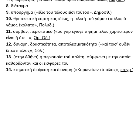
8.
διάταγμα
9.
υπούργημα («ἔξω τοῡ τέλους εἰσὶ τούτου»,
Δημοσθ.
)
10.
θρησκευτική εορτή και, ιδίως, η τελετή τού γάμου («τέλος ὁ
γάμος ἐκαλεῑτο»,
Πολυδ.
)
11.
συμβάν, περιστατικό («οὐ γὰρ ἔγωγέ τι φημι τέλος χαριέστερον
εἶναι ἤ ὅτε...»,
Ομ. Οδ.
)
12.
δύναμη, δραστικότητα, αποτελεσματικότητα («καὶ τοῑσ' ουδὲν
ἔπεστι τέλος», Σόλ.)
13.
(στην Αθήνα) η περιουσία τού πολίτη, σύμφωνα με την οποία
καθορίζονταν και οι εισφορές του
14.
κτηματική διαίρεση και διανομή («Κορωνείων τὸ τέλος»,
επιγρ.
)