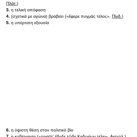
Πλάτ.
)
3.
η τελική απόφαση
4.
(σχετικά με αγώνα) βραβείο («ἔφερε πυγμᾱς τέλος»,
Πίνδ.
)
5.
η υπέρτατη εξουσία
6.
η ύψιστη θέση στον πολιτικό βίο
7.
η κυβέρνηση («τοιαῡτ' ἔδοξε τῷδε Καδμείων τέλει»,
Αισχύλ.
)