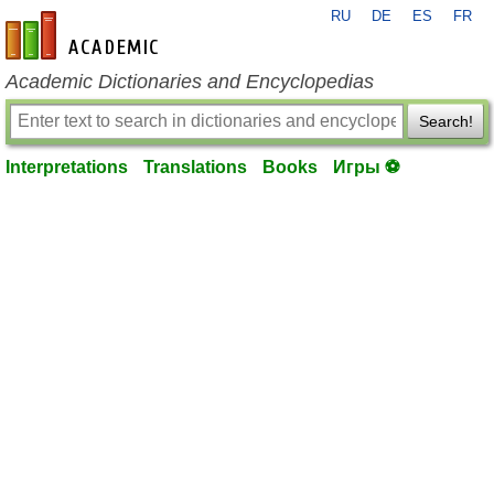
RU
DE
ES
FR
en-academic.com
Academic Dictionaries and Encyclopedias
Search!
Interpretations
Translations
Books
Игры ⚽