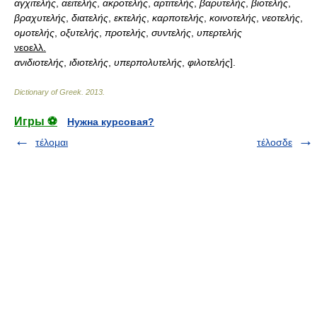
αγχιτελής
,
αειτελής
,
ακροτελής
,
αρτιτελής
,
βαρυτελής
,
βιοτελής
,
βραχυτελής
,
διατελής
,
εκτελής
,
καρποτελής
,
κοινοτελής
,
νεοτελής
,
ομοτελής
,
οξυτελής
,
προτελής
,
συντελής
,
υπερτελής
νεοελλ.
ανιδιοτελής
,
ιδιοτελής
,
υπερπολυτελής
,
φιλοτελής
].
Dictionary of Greek
.
2013
.
Игры ⚽
Нужна курсовая?
τέλομαι
τέλοσδε