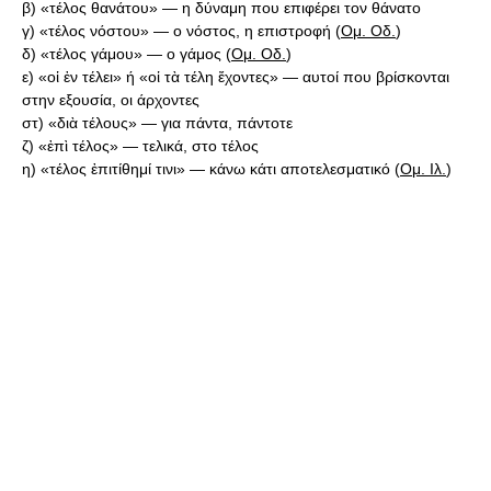
β) «τέλος θανάτου» — η δύναμη που επιφέρει τον θάνατο
γ) «τέλος νόστου» — ο νόστος, η επιστροφή (
Ομ. Οδ.
)
δ) «τέλος γάμου» — ο γάμος (
Ομ. Οδ.
)
ε) «οἱ ἐν τέλει» ή «οἱ τὰ τέλη ἔχοντες» — αυτοί που βρίσκονται
στην εξουσία, οι άρχοντες
στ) «διὰ τέλους» — για πάντα, πάντοτε
ζ) «ἐπὶ τέλος» — τελικά, στο τέλος
η) «τέλος ἐπιτίθημί τινι» — κάνω κάτι αποτελεσματικό (
Ομ. Ιλ.
)