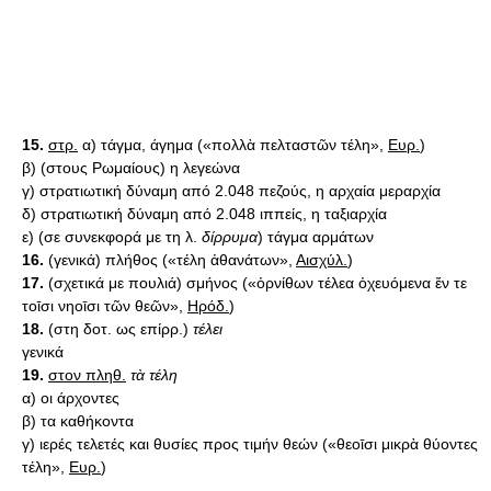
15.
στρ.
α) τάγμα, άγημα («πολλὰ πελταστῶν τέλη»,
Ευρ.
)
β) (στους Ρωμαίους) η λεγεώνα
γ) στρατιωτική δύναμη από 2.048 πεζούς, η αρχαία μεραρχία
δ) στρατιωτική δύναμη από 2.048 ιππείς, η ταξιαρχία
ε) (σε συνεκφορά με τη λ.
δίρρυμα
) τάγμα αρμάτων
16.
(γενικά) πλήθος («τέλη ἀθανάτων»,
Αισχύλ.
)
17.
(σχετικά με πουλιά) σμήνος («ὀρνίθων τέλεα ὀχευόμενα ἔν τε
τοῑσι νηοῑσι τῶν θεῶν»,
Ηρόδ.
)
18.
(στη δοτ. ως επίρρ.)
τέλει
γενικά
19.
στον πληθ.
τὰ τέλη
α) οι άρχοντες
β) τα καθήκοντα
γ) ιερές τελετές και θυσίες προς τιμήν θεών («θεοῑσι μικρὰ θύοντες
τέλη»,
Ευρ.
)