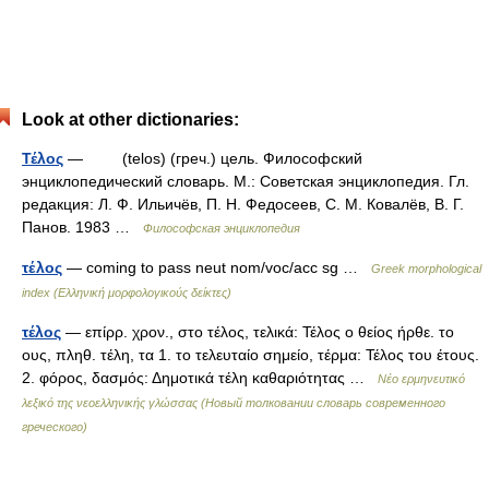
Look at other dictionaries:
Τέλος
— (telos) (греч.) цель. Философский
энциклопедический словарь. М.: Советская энциклопедия. Гл.
редакция: Л. Ф. Ильичёв, П. Н. Федосеев, С. М. Ковалёв, В. Г.
Панов. 1983 …
Философская энциклопедия
τέλος
— coming to pass neut nom/voc/acc sg …
Greek morphological
index (Ελληνική μορφολογικούς δείκτες)
τέλος
— επίρρ. χρον., στο τέλος, τελικά: Τέλος ο θείος ήρθε. το
ους, πληθ. τέλη, τα 1. το τελευταίο σημείο, τέρμα: Τέλος του έτους.
2. φόρος, δασμός: Δημοτικά τέλη καθαριότητας …
Νέο ερμηνευτικό
λεξικό της νεοελληνικής γλώσσας (Новый толковании словарь современного
греческого)