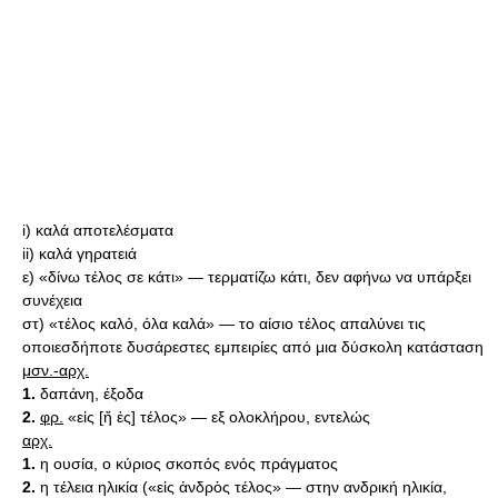
i) καλά αποτελέσματα
ii) καλά γηρατειά
ε) «δίνω τέλος σε κάτι» — τερματίζω κάτι, δεν αφήνω να υπάρξει
συνέχεια
στ) «τέλος καλό, όλα καλά» — το αίσιο τέλος απαλύνει τις
οποιεσδήποτε δυσάρεστες εμπειρίες από μια δύσκολη κατάσταση
μσν.-αρχ.
1.
δαπάνη, έξοδα
2.
φρ.
«εἰς [ἤ ἐς] τέλος» — εξ ολοκλήρου, εντελώς
αρχ.
1.
η ουσία, ο κύριος σκοπός ενός πράγματος
2.
η τέλεια ηλικία («εἰς ἀνδρὸς τέλος» — στην ανδρική ηλικία,