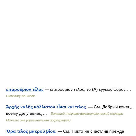
επαρούριον τέλος
— ἐπαρούριον τέλος, το (Α) έγγειος φόρος …
Dictionary of Greek
Ἀρχῆς καλῆς κάλλιστον εἶναι καὶ τέλος.
— См. Добрый конец,
всему делу венец …
Большой толково-фразеологический словарь
Михельсона (оригинальная орфография)
Ὅρα τέλος μακροῦ βίου.
— См. Никто не счастлив прежде