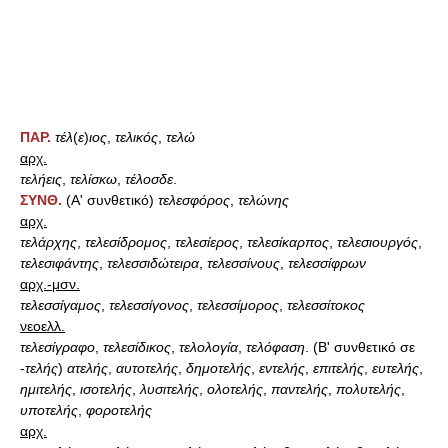
ΠΑΡ.
τέλ
(
ε
)
ιος
,
τελικός
,
τελώ
αρχ.
τελήεις
,
τελίσκω
,
τέλοσδε
.
ΣΥΝΘ.
(Α' συνθετικό)
τελεσφόρος
,
τελώνης
αρχ.
τελάρχης
,
τελεσίδρομος
,
τελεσίερος
,
τελεσίκαρπος
,
τελεσιουργός
,
τελεσιφάντης
,
τελεσσιδώτειρα
,
τελεσσίνους
,
τελεσσίφρων
αρχ.-μσν.
τελεσσίγαμος
,
τελεσσίγονος
,
τελεσσίμορος
,
τελεσσίτοκος
νεοελλ.
τελεσίγραφο
,
τελεσίδικος
,
τελολογία
,
τελόφαση
. (Β' συνθετικό σε
-
τελής
)
ατελής
,
αυτοτελής
,
δημοτελής
,
εντελής
,
επιτελής
,
ευτελής
,
ημιτελής
,
ισοτελής
,
λυσιτελής
,
ολοτελής
,
παντελής
,
πολυτελής
,
υποτελής
,
φοροτελής
αρχ.