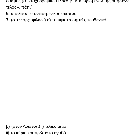
δασμός (α. «ταχυδρομικό τέλος» β. «τὸ ὡρισμένον τῆς αἰτήσεως
τέλος», πάπ.)
6.
ο τελικός, ο αντικειμενικός σκοπός
7.
(στην αρχ. φιλοσ.) α) το ύψιστο σημείο, το ιδανικό
β) (στον
Αριστοτ.
) i) τελικό αίτιο
ii) το κύριο και πρώτιστο αγαθό