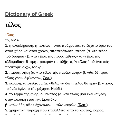
Dictionary of Greek
τέλος
τέλος
το, ΝΜΑ
1.
η ολοκλήρωση, η τελείωση ενός πράγματος, το έσχατο όριο του
στον χώρο και στον χρόνο, αποπεράτωση, πέρας (α. «το τέλος
τού δρόμου» β. «το τέλος τής προσπάθειας» γ. «τέλος τής
εβδομάδας» δ. «μὴ πρότερόν τι πάθῇς, πρὶν τέλος ἐπιθεῑναι τοῑς
πραττομένοις;», Iσοκρ.)
2.
παύση, λήξη (α. «το τέλος τής παράστασης» β. «ὡς δὲ πρὸς
τέλος γόων ἀφίκοντο»,
Σοφ.
)
3.
έκβαση, αποτέλεσμα (α. «θέλω να δω τί τέλος θα έχει» β. «τέλος
τοιόνδε ἐγένετο τῆς μάχης»,
Ηρόδ.
)
4.
το τέρμα τής ζωής, ο θάνατος (α. «το τέλος μου έχει να γενή
στην φυλακή ετούτη»,
Ερωτόκρ.
β. «τῶν ἤδη τέλος ἐχόντων» — τών νεκρών,
Πλάτ.
)
5.
χρηματική παροχή που επιβάλλεται από το κράτος, φόρος,