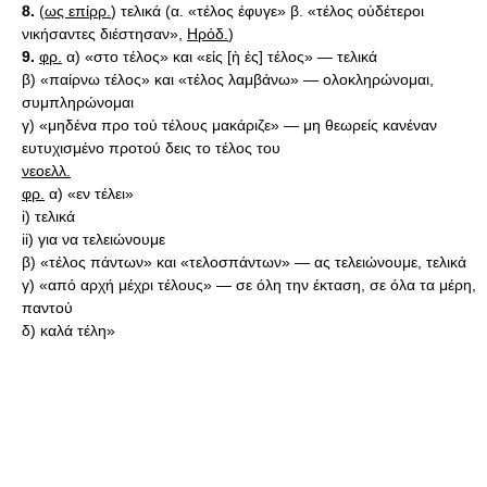
8.
(
ως επίρρ.
) τελικά (α. «τέλος έφυγε» β. «τέλος οὐδέτεροι
νικήσαντες διέστησαν»,
Ηρόδ.
)
9.
φρ.
α) «στο τέλος» και «εἰς [ὴ ἐς] τέλος» — τελικά
β) «παίρνω τέλος» και «τέλος λαμβάνω» — ολοκληρώνομαι,
συμπληρώνομαι
γ) «μηδένα προ τού τέλους μακάριζε» — μη θεωρείς κανέναν
ευτυχισμένο προτού δεις το τέλος του
νεοελλ.
φρ.
α) «εν τέλει»
i) τελικά
ii) για να τελειώνουμε
β) «τέλος πάντων» και «τελοσπάντων» — ας τελειώνουμε, τελικά
γ) «από αρχή μέχρι τέλους» — σε όλη την έκταση, σε όλα τα μέρη,
παντού
δ) καλά τέλη»