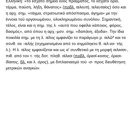
Ελληνική: «το έσχατο σημείο ενός πράγματος, το έσχατο όριο,
τέρμα, παύση, λήξη, θάνατος» (
πρβλ.
τελευτή
,
τελευταίος
) όσο και
η αρχ. σημ. «τάγμα, στρατιωτικό απόσπασμα, άγημα» με την
έννοια τού οργανωμένου, ολοκληρωμένου συνόλου. Σημαντική,
τέλος, είναι και η σημ. της λ. «αυτό που οφείλει κάποιος, φόρος,
δασμός», από όπου η αρχ.-μσν. σημ. «δαπάνη, έξοδα». Την ίδια
ποικιλία σημ. με τη λ.
τέλος
εμφανίζει το παράγωγο ρ.
τελῶ
* και τα
σύνθ. σε -
τελής
(σχηματισμένα από το σιγμόληκτο θ.
τελ
-
εσ
- τής
λ.). Η λ.
τέλος
εμφανίζεται και ως α' συνθετικό με τη μορφή
τελεσσι
-,
πιθ. από τον τ. τής δοτ. πληθ.
τέλεσι
(
πρβλ.
ὀρεσί
-
κοιτος
,
ὀρεσι
-
δίαιτος
,
βλ.
και λ.
όρος
), με διπλασιασμό τού -
σ
- προς διευθέτηση
μετρικών αναγκών.