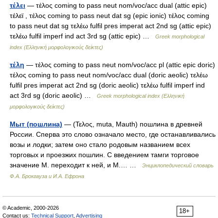
τέλει
— τέλος coming to pass neut nom/voc/acc dual (attic epic)
τέλεϊ , τέλος coming to pass neut dat sg (epic ionic) τέλος coming
to pass neut dat sg τελέω fulfil pres imperat act 2nd sg (attic epic)
τελέω fulfil imperf ind act 3rd sg (attic epic) …
Greek morphological
index (Ελληνική μορφολογικούς δείκτες)
τέλη
— τέλος coming to pass neut nom/voc/acc pl (attic epic doric)
τέλος coming to pass neut nom/voc/acc dual (doric aeolic) τελέω
fulfil pres imperat act 2nd sg (doric aeolic) τελέω fulfil imperf ind
act 3rd sg (doric aeolic) …
Greek morphological index (Ελληνική
μορφολογικούς δείκτες)
Мыт (пошлина)
— (Τελος, muta, Mauth) пошлина в древней
России. Сперва это слово означало место, где останавливались
возы и лодки; затем оно стало родовым названием всех
торговых и проезжих пошлин. С введением тамги торговое
значение М. переходит к ней, и М.… …
Энциклопедический словарь
Ф.А. Брокгауза и И.А. Ефрона
© Academic, 2000-2026
18+
Contact us:
Technical Support
,
Advertising