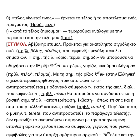
θ) «τέλος γίγνεταί τινος» — έρχεται το τέλος ή το αποτέλεσμα ενός
πράγματος (
Ηρόδ.
,
Ξεν.
)
ι) «κατά τό τέλος ζημιοῡμαι» — τιμωρούμαι ανάλογα με την
περιουσία και την τάξη μου
(Ισαί.)
.
[
ΕΤΥΜΟΛ.
Αβέβαιης ετυμολ. Πρόκειται για ακατάληκτο σιγμόληκτο
ουδ. (
πρβλ.
βέλος
,
πένθος
), που εμφανίζει μεγάλη ποικιλία
σημασιών. Η σημ. τής λ. «όριο, τέρμα, σημάδι» θα μπορούσε να
w
οδηγήσει στην ΙΕ ρίζα *
k
el
- «στρέφω, γυρίζω, κινούμαι ολόγυρα»
w
(
πρβλ.
πέλω
*,
τέλομαι
). Με τη σημ. τής ρίζας
k
el
- (στην Ελληνική
ο χειλοϋπερωικός φθόγγος πριν από φωνήεν -
ε
-
αντιπροσωπεύεται με οδοντικό σύμφωνο
τ
-, εκτός τής αιολ. διαλ.,
που εμφανίζει
π
-,
πρβλ.
πέλω
) θα μπορούσε να συνδυαστεί και η
βασική σημ. τής λ. «αποπεράτωση, έκβαση», όπως επίσης και η
σημ. τού ρ.
τέλλω
* «εκτελώ, ορίζω» (
πρβλ.
εντολή
). Παρ' όλα αυτά,
ο μυκην. τ.
tereta
, που αντιπροσωπεύει το παράγωγο
τελεστής
,
δεν εμφανίζει το αναμενόμενο σύμφωνα με την προηγούμενη
υπόθεση αρκτικό χειλοϋπερωικό σύμφωνο, γεγονός που γεννά
w
αμφιβολίες για την ύπαρξη αμάρτυρου αρχικού τ. *
k
el
-
os
και την