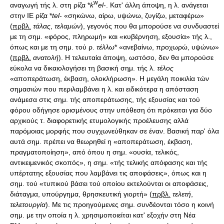
w
αναγωγή τής λ. στη ρίζα *
k
el
-. Κατ' άλλη άποψη, η λ. ανάγεται
στην ΙΕ ρίζα *
tel
- «σηκώνω, αίρω, υψώνω, ζυγίζω, μεταφέρω»
(
πρβλ.
τάλας
,
τελαμών
), γεγονός που θα μπορούσε να συνδυαστεί
με τη σημ. «φόρος, πληρωμή» και «κυβέρνηση, εξουσία» τής λ.,
όπως και με τη σημ. τού ρ.
τέλλω
* «ανεβαίνω, προχωρώ, υψώνω»
(
πρβλ.
ανατολή
). Η τελευταία άποψη, ωστόσο, δεν θα μπορούσε
εύκολα να δικαιολογήσει τη βασική σημ. τής λ.
τέλος
«αποπεράτωση, έκβαση, ολοκλήρωση». Η μεγάλη ποικιλία τών
σημασιών που περιλαμβάνει η λ. και ειδικότερα η απόσταση
ανάμεσα στις σημ. τής αποπεράτωσης, τής εξουσίας και τού
φόρου οδήγησε ορισμένους στην υπόθεση ότι πρόκειται για δύο
αρχικούς τ. διαφορετικής ετυμολογικής προέλευσης αλλά
παρόμοιας μορφής που συγχωνεύθηκαν σε έναν. Βασική παρ' όλα
αυτά σημ. πρέπει να θεωρηθεί η «αποπεράτωση, έκβαση,
πραγματοποίηση», από όπου η σημ. «ουσία, τελικός,
αντικειμενικός σκοπός», η σημ. «τής τελικής απόφασης και τής
υπέρτατης εξουσίας που λαμβάνει τις αποφάσεις», όπως και η
σημ. τού «τυπικού βάσει τού οποίου εκτελούνται οι αποφάσεις,
διάταγμα, υπούργημα, θρησκευτική γιορτή» (
πρβλ.
τελετή
,
τελετουργία
). Με τις προηγούμενες σημ. συνδέονται τόσο η κοινή
σημ. με την οποία η λ. χρησιμοποιείται κατ' εξοχήν στη Νέα